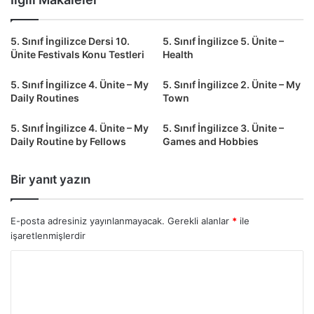
5. Sınıf İngilizce Dersi 10.
5. Sınıf İngilizce 5. Ünite –
Ünite Festivals Konu Testleri
Health
5. Sınıf İngilizce 4. Ünite – My
5. Sınıf İngilizce 2. Ünite – My
Daily Routines
Town
5. Sınıf İngilizce 4. Ünite – My
5. Sınıf İngilizce 3. Ünite –
Daily Routine by Fellows
Games and Hobbies
Bir yanıt yazın
E-posta adresiniz yayınlanmayacak.
Gerekli alanlar
*
ile
işaretlenmişlerdir
Y
o
r