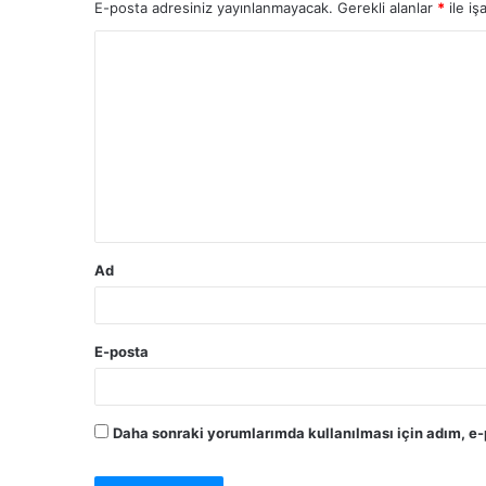
E-posta adresiniz yayınlanmayacak.
Gerekli alanlar
*
ile iş
Y
o
r
u
m
*
Ad
E-posta
Daha sonraki yorumlarımda kullanılması için adım, e-