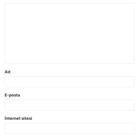
Y
o
r
u
m
*
Ad
E-posta
İnternet sitesi