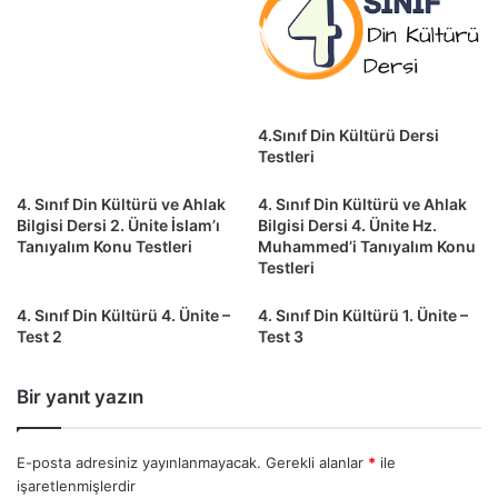
4.Sınıf Din Kültürü Dersi
Testleri
4. Sınıf Din Kültürü ve Ahlak
4. Sınıf Din Kültürü ve Ahlak
Bilgisi Dersi 2. Ünite İslam’ı
Bilgisi Dersi 4. Ünite Hz.
Tanıyalım Konu Testleri
Muhammed’i Tanıyalım Konu
Testleri
4. Sınıf Din Kültürü 4. Ünite –
4. Sınıf Din Kültürü 1. Ünite –
Test 2
Test 3
Bir yanıt yazın
E-posta adresiniz yayınlanmayacak.
Gerekli alanlar
*
ile
işaretlenmişlerdir