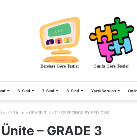
Derslere Göre Testler
Sınıfa Göre Testler
ınıf
6. Sınıf
7. Sınıf
8. Sınıf
Yazılı Soruları
Onli
ngilizce 1. Ünite – GRADE 3 UNIT 1 GREETINGS BY FELLOWS
1. Ünite – GRADE 3