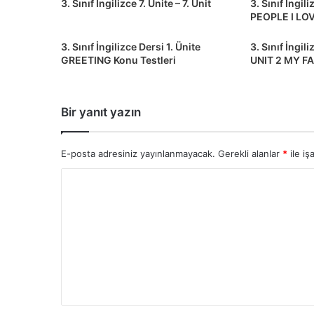
3. Sınıf İngilizce 7. Ünite – 7. Unit
3. Sınıf İngil
PEOPLE I LOV
3. Sınıf İngilizce Dersi 1. Ünite
3. Sınıf İngil
GREETING Konu Testleri
UNIT 2 MY F
Bir yanıt yazın
E-posta adresiniz yayınlanmayacak.
Gerekli alanlar
*
ile iş
Y
o
r
u
m
*