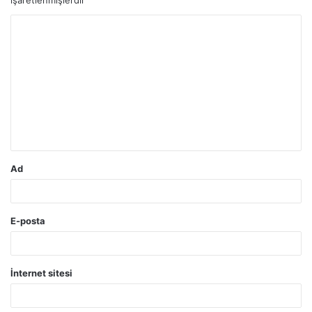
Y
o
r
u
m
*
Ad
E-posta
İnternet sitesi