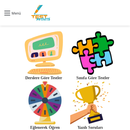
A
Menü
y
...
Derslere Göre Testler
Sınıfa Göre Testler
Eğlenerek Öğren
Yazılı Soruları