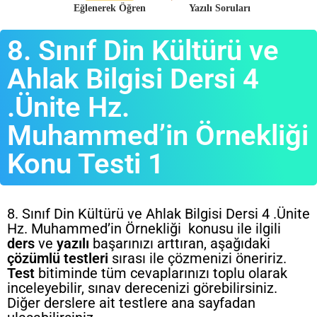
Eğlenerek Öğren
Yazılı Soruları
8. Sınıf Din Kültürü ve
Ahlak Bilgisi Dersi 4
.Ünite Hz.
Muhammed’in Örnekliği
Konu Testi 1
8. Sınıf Din Kültürü ve Ahlak Bilgisi Dersi 4 .Ünite
Hz. Muhammed’in Örnekliği konusu ile ilgili
ders
ve
yazılı
başarınızı arttıran, aşağıdaki
çözümlü testleri
sırası ile çözmenizi öneririz.
Test
bitiminde tüm cevaplarınızı toplu olarak
inceleyebilir, sınav derecenizi görebilirsiniz.
Diğer derslere ait testlere ana sayfadan