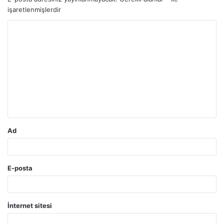
işaretlenmişlerdir
Y
o
r
u
m
*
Ad
E-posta
İnternet sitesi